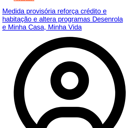
Medida provisória reforça crédito e
habitação e altera programas Desenrola
e Minha Casa, Minha Vida