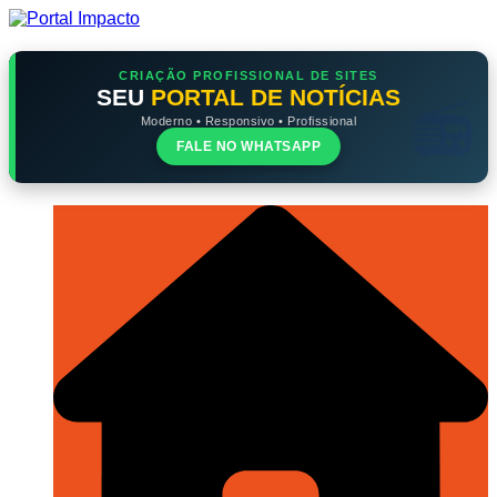
Ir
para
o
conteúdo
CRIAÇÃO PROFISSIONAL DE SITES
SEU
PORTAL DE NOTÍCIAS
Moderno • Responsivo • Profissional
FALE NO WHATSAPP