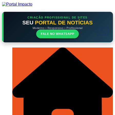
Ir
para
o
conteúdo
CRIAÇÃO PROFISSIONAL DE SITES
SEU
PORTAL DE NOTÍCIAS
Moderno • Responsivo • Profissional
FALE NO WHATSAPP