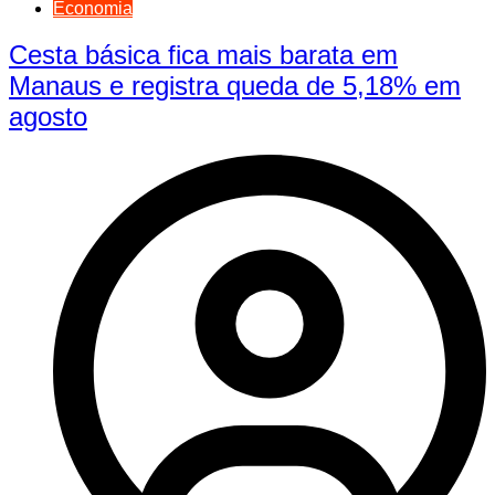
Economia
Cesta básica fica mais barata em
Manaus e registra queda de 5,18% em
agosto