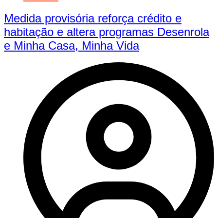
Medida provisória reforça crédito e
habitação e altera programas Desenrola
e Minha Casa, Minha Vida