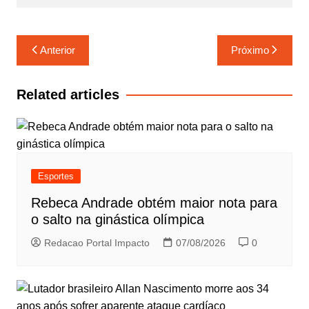
m
Navegação
Anterior
Próximo
de
Post
Related articles
Esportes
Rebeca Andrade obtém maior nota para
o salto na ginástica olímpica
Redacao Portal Impacto
07/08/2026
0