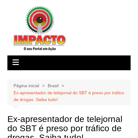
Ir
para
o
conteúdo
Página inicial
Brasil
Ex-apresentador de telejornal do SBT é preso por tráfico
de drogas. Saiba tudo!
Ex-apresentador de telejornal
do SBT é preso por tráfico de
drogas. Saiba tudo!