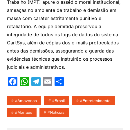
Trabalho (MPT) apure o assédio moral institucional,
ameaças no ambiente de trabalho e demissão em
massa com caráter estritamente punitivo e
retaliatório. A equipe demitida preservou a
integridade de todos os logs de dados do sistema
CartSys, além de cópias dos e-mails protocolados
antes das demissões, assegurando a guarda das
evidências técnicas que instruirão os processos
judiciais e administrativos.
F
W
T
E
S
a
h
el
m
h
c
at
e
ai
ar
#amazonas
#Brasil
#entretenimento
e
s
gr
l
e
#Manaus
#noticias
b
A
a
o
p
m