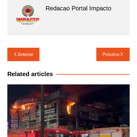
o
p
Redacao Portal Impacto
k
Navegação
Anterior
Próximo
de
Post
Related articles