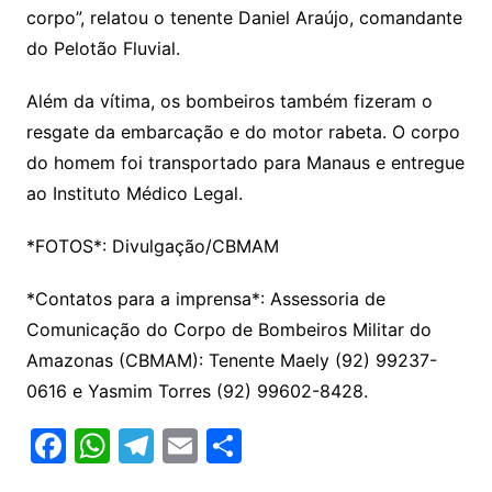
corpo”, relatou o tenente Daniel Araújo, comandante
do Pelotão Fluvial.
Além da vítima, os bombeiros também fizeram o
resgate da embarcação e do motor rabeta. O corpo
do homem foi transportado para Manaus e entregue
ao Instituto Médico Legal.
*FOTOS*: Divulgação/CBMAM
*Contatos para a imprensa*: Assessoria de
Comunicação do Corpo de Bombeiros Militar do
Amazonas (CBMAM): Tenente Maely (92) 99237-
0616 e Yasmim Torres (92) 99602-8428.
F
W
T
E
S
a
h
el
m
h