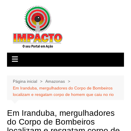
Ir
para
o
conteúdo
Página inicial
Amazonas
Em Iranduba, mergulhadores do Corpo de Bombeiros
localizam e resgatam corpo de homem que caiu no rio
Em Iranduba, mergulhadores
do Corpo de Bombeiros
localizam e resgatam corpo de