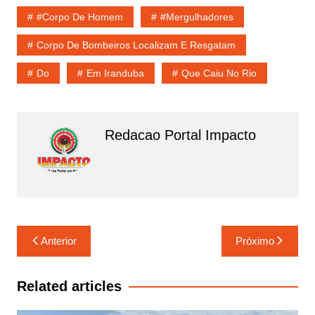
c
at
e
ai
ar
#Corpo De Homem
#Mergulhadores
e
s
gr
l
e
Corpo De Bombeiros Localizam E Resgatam
b
A
a
Do
Em Iranduba
Que Caiu No Rio
o
p
m
o
p
k
Redacao Portal Impacto
Navegação
Anterior
Próximo
de
Post
Related articles