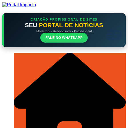
Ir
para
o
conteúdo
CRIAÇÃO PROFISSIONAL DE SITES
SEU
PORTAL DE NOTÍCIAS
Moderno • Responsivo • Profissional
FALE NO WHATSAPP