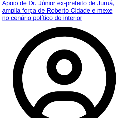
Apoio de Dr. Júnior ex-prefeito de Juruá,
amplia força de Roberto Cidade e mexe
no cenário político do interior