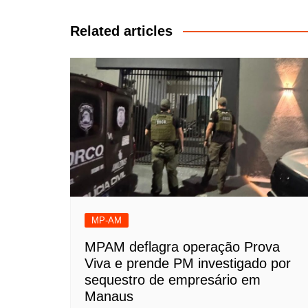
de
Post
Related articles
MP-AM
MPAM deflagra operação Prova
Viva e prende PM investigado por
sequestro de empresário em
Manaus