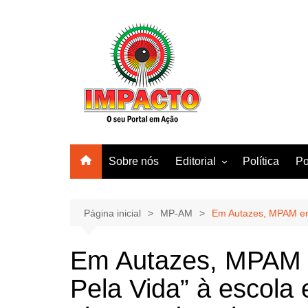
Ir
para
o
conteúdo
Sobre nós
Editorial
Política
Po
Amazonas
Manaus
Página inicial
MP-AM
Em Autazes, MPAM entr
Brasil
Em Autazes, MPAM e
Mundo
Pela Vida” à escola 