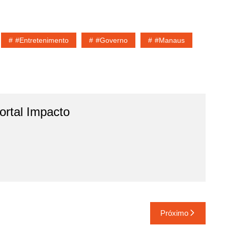
#entretenimento
#governo
#Manaus
rtal Impacto
Próximo