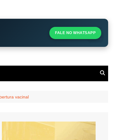
S
S
FALE NO WHATSAPP
l
bertura vacinal