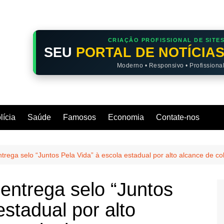
CRIAÇÃO PROFISSIONAL DE SITE
SEU
PORTAL DE NOTÍCIA
Moderno • Responsivo • Profissiona
lícia
Saúde
Famosos
Economia
Contate-nos
ega selo “Juntos Pela Vida” à escola estadual por alto alcance de co
ntrega selo “Juntos
estadual por alto