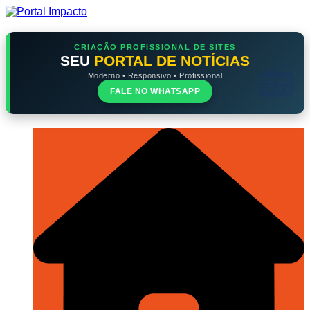
Ir
para
o
conteúdo
CRIAÇÃO PROFISSIONAL DE SITES
SEU
PORTAL DE NOTÍCIAS
Moderno • Responsivo • Profissional
FALE NO WHATSAPP