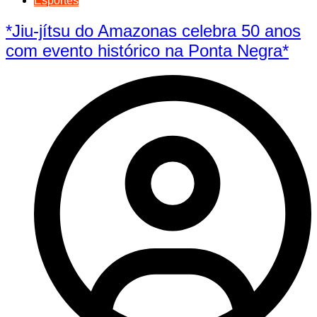
Esportes
*Jiu-jítsu do Amazonas celebra 50 anos
com evento histórico na Ponta Negra*