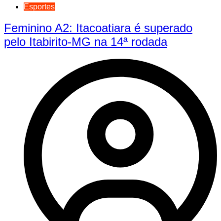
Esportes
Feminino A2: Itacoatiara é superado
pelo Itabirito-MG na 14ª rodada