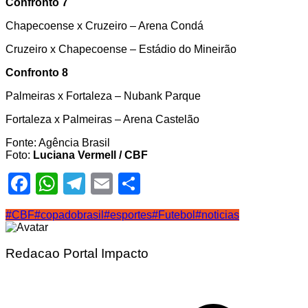
Confronto 7
Chapecoense x Cruzeiro – Arena Condá
Cruzeiro x Chapecoense – Estádio do Mineirão
Confronto 8
Palmeiras x Fortaleza – Nubank Parque
Fortaleza x Palmeiras – Arena Castelão
Fonte: Agência Brasil
Foto:
Luciana Vermell / CBF
Facebook
WhatsApp
Telegram
Email
Share
#CBF
#copadobrasil
#esportes
#Futebol
#noticias
Redacao Portal Impacto
Navegação
de