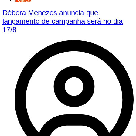
Débora Menezes anuncia que
lançamento de campanha será no dia
17/8