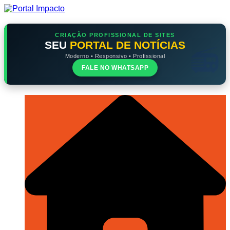
Ir
para
o
conteúdo
CRIAÇÃO PROFISSIONAL DE SITES
SEU
PORTAL DE NOTÍCIAS
Moderno • Responsivo • Profissional
FALE NO WHATSAPP