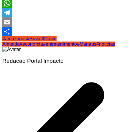
Facebook
WhatsApp
Telegram
Email
#amazonas
#Brasil
#David
Share
Almeida
#economia
#entretenimento
#Manaus
#noticias
Redacao Portal Impacto
Navegação
de
Post