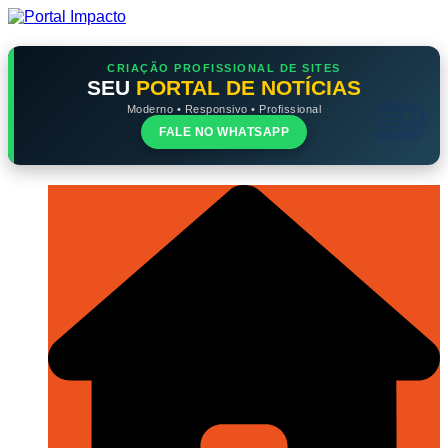
Ir
para
o
conteúdo
CRIAÇÃO PROFISSIONAL DE SITES
SEU
PORTAL DE NOTÍCIAS
Moderno • Responsivo • Profissional
FALE NO WHATSAPP