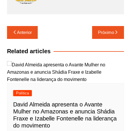
Navegação
Anterior
Próximo
de
Post
Related articles
Política
David Almeida apresenta o Avante
Mulher no Amazonas e anuncia Shádia
Fraxe e Izabelle Fontenelle na liderança
do movimento