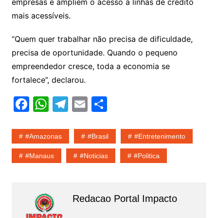
empresas e ampliem o acesso a linhas de crédito
mais acessíveis.
“Quem quer trabalhar não precisa de dificuldade,
precisa de oportunidade. Quando o pequeno
empreendedor cresce, toda a economia se
fortalece”, declarou.
F
W
T
E
S
a
h
el
m
h
c
at
e
ai
ar
#amazonas
#Brasil
#entretenimento
e
s
gr
l
e
#Manaus
#noticias
#politica
b
A
a
o
p
m
o
p
Redacao Portal Impacto
k