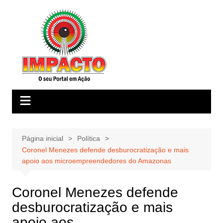
Ir
para
o
conteúdo
Página inicial
Política
Coronel Menezes defende desburocratização e mais
apoio aos microempreendedores do Amazonas
Coronel Menezes defende
desburocratização e mais
apoio aos