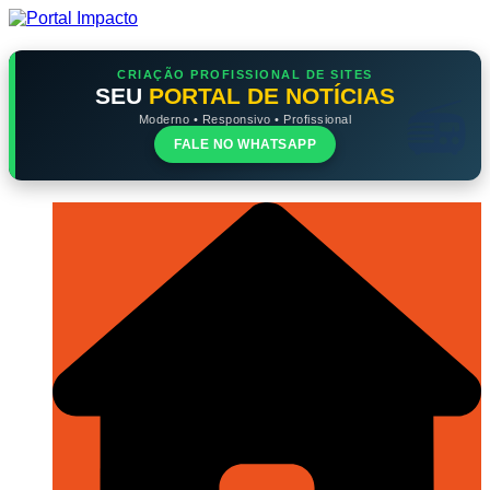
Ir
para
o
conteúdo
CRIAÇÃO PROFISSIONAL DE SITES
SEU
PORTAL DE NOTÍCIAS
Moderno • Responsivo • Profissional
FALE NO WHATSAPP