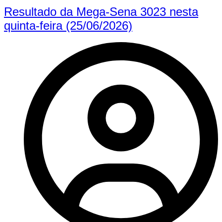
Resultado da Mega-Sena 3023 nesta
quinta-feira (25/06/2026)