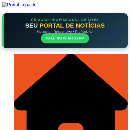
Ir
para
o
conteúdo
CRIAÇÃO PROFISSIONAL DE SITES
SEU
PORTAL DE NOTÍCIAS
Moderno • Responsivo • Profissional
FALE NO WHATSAPP