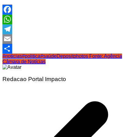
Facebook
WhatsApp
Telegram
Email
#noticias
#politica
#saúde
Depositphotos Fonte: Agência
Share
Câmara de Notícias
Redacao Portal Impacto
Navegação
de
Post