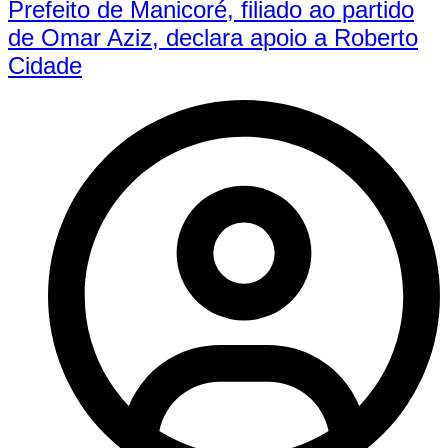
Prefeito de Manicoré, filiado ao partido
de Omar Aziz, declara apoio a Roberto
Cidade