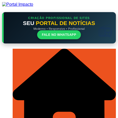
Ir
para
o
conteúdo
CRIAÇÃO PROFISSIONAL DE SITES
SEU
PORTAL DE NOTÍCIAS
Moderno • Responsivo • Profissional
FALE NO WHATSAPP