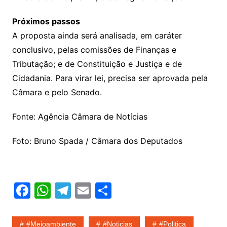
Próximos passos
A proposta ainda será analisada, em
caráter
conclusivo
, pelas comissões de Finanças e
Tributação; e de Constituição e Justiça e de
Cidadania. Para virar lei, precisa ser aprovada pela
Câmara e pelo Senado.
Fonte: Agência Câmara de Notícias
Foto: Bruno Spada / Câmara dos Deputados
F
W
T
E
S
a
h
el
m
h
c
at
e
ai
ar
#meioambiente
#noticias
#politica