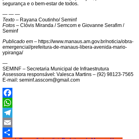
segurança e o bem-estar de todos.
— — —
Texto –
Rayana Coutinho/ Seminf
Fotos –
Clóvis Miranda / Semcom e Giovanne Serafim /
Seminf
Publicado em –
https://www.manaus.am.gov.br/noticia/obra-
emergencial/prefeitura-de-manaus-libera-avenida-mario-
ypiranga/
—
SEMINF – Secretaria Municipal de Infraestrutura
Assessora responsável: Valesca Martins – (92) 9​8123-7565
E-mail: seminf.asscom@gmail.com
Facebook
WhatsApp
Telegram
Email