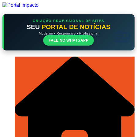
Ir
para
o
conteúdo
CRIAÇÃO PROFISSIONAL DE SITES
SEU
PORTAL DE NOTÍCIAS
Moderno • Responsivo • Profissional
FALE NO WHATSAPP