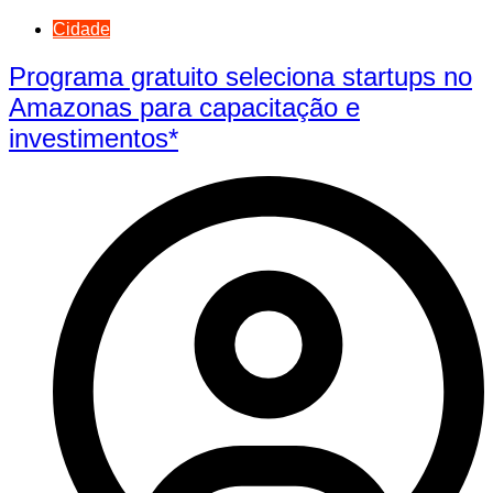
Cidade
Programa gratuito seleciona startups no
Amazonas para capacitação e
investimentos*