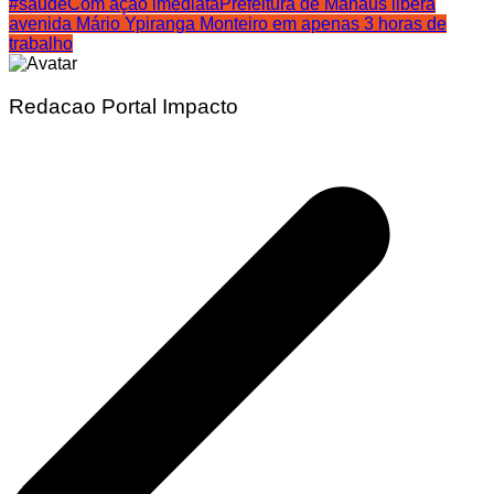
#saude
Com ação imediata
Prefeitura de Manaus libera
Share
avenida Mário Ypiranga Monteiro em apenas 3 horas de
trabalho
Redacao Portal Impacto
Navegação
de
Post