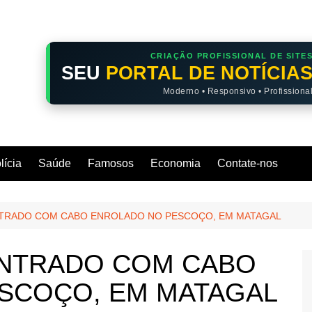
CRIAÇÃO PROFISSIONAL DE SITE
SEU
PORTAL DE NOTÍCIA
Moderno • Responsivo • Profissiona
lícia
Saúde
Famosos
Economia
Contate-nos
TRADO COM CABO ENROLADO NO PESCOÇO, EM MATAGAL
NTRADO COM CABO
SCOÇO, EM MATAGAL