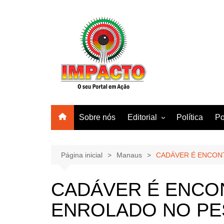
Ir
para
o
conteúdo
Sobre nós
Editorial
Política
Po
Amazonas
Manaus
Página inicial
Manaus
CADÁVER É ENCON
Brasil
CADÁVER É ENCO
Mundo
ENROLADO NO PE