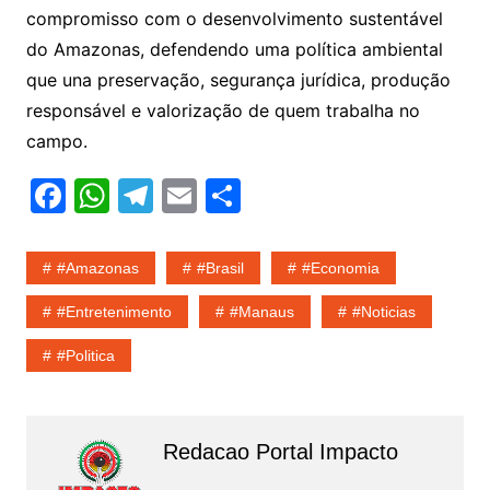
compromisso com o desenvolvimento sustentável
do Amazonas, defendendo uma política ambiental
que una preservação, segurança jurídica, produção
responsável e valorização de quem trabalha no
campo.
F
W
T
E
S
a
h
el
m
h
c
at
e
ai
ar
#amazonas
#Brasil
#economia
e
s
gr
l
e
#entretenimento
#Manaus
#noticias
b
A
a
#politica
o
p
m
o
p
k
Redacao Portal Impacto