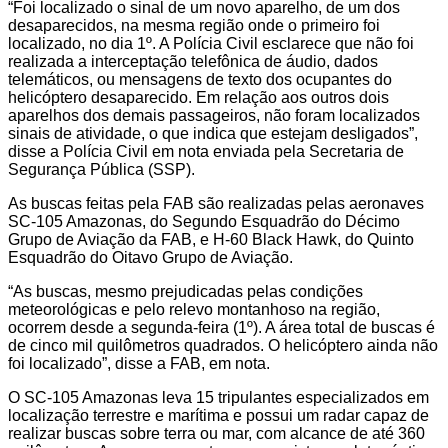
“Foi localizado o sinal de um novo aparelho, de um dos
desaparecidos, na mesma região onde o primeiro foi
localizado, no dia 1º. A Polícia Civil esclarece que não foi
realizada a interceptação telefônica de áudio, dados
telemáticos, ou mensagens de texto dos ocupantes do
helicóptero desaparecido. Em relação aos outros dois
aparelhos dos demais passageiros, não foram localizados
sinais de atividade, o que indica que estejam desligados”,
disse a Polícia Civil em nota enviada pela Secretaria de
Segurança Pública (SSP).
As buscas feitas pela FAB são realizadas pelas aeronaves
SC-105 Amazonas, do Segundo Esquadrão do Décimo
Grupo de Aviação da FAB, e H-60 Black Hawk, do Quinto
Esquadrão do Oitavo Grupo de Aviação.
“As buscas, mesmo prejudicadas pelas condições
meteorológicas e pelo relevo montanhoso na região,
ocorrem desde a segunda-feira (1º). A área total de buscas é
de cinco mil quilômetros quadrados. O helicóptero ainda não
foi localizado”, disse a FAB, em nota.
O SC-105 Amazonas leva 15 tripulantes especializados em
localização terrestre e marítima e possui um radar capaz de
realizar buscas sobre terra ou mar, com alcance de até 360