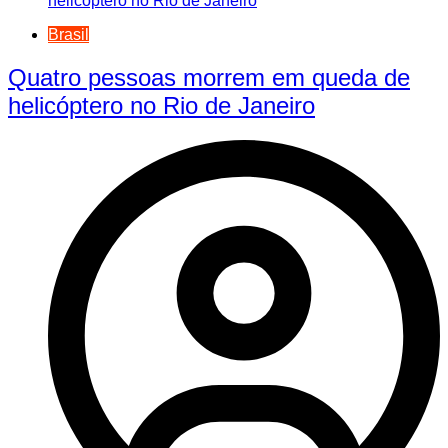
Brasil
Quatro pessoas morrem em queda de
helicóptero no Rio de Janeiro