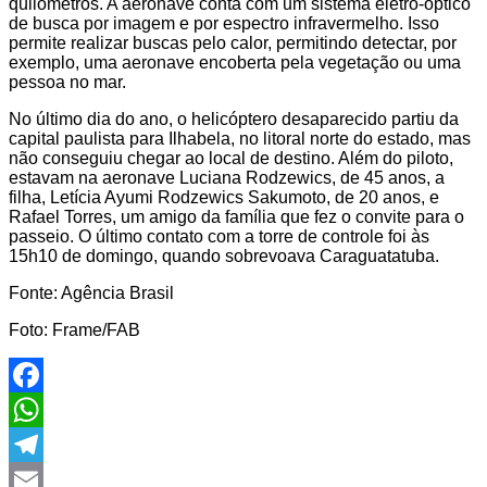
quilômetros. A aeronave conta com um sistema eletro-óptico
de busca por imagem e por espectro infravermelho. Isso
permite realizar buscas pelo calor, permitindo detectar, por
exemplo, uma aeronave encoberta pela vegetação ou uma
pessoa no mar.
No último dia do ano, o helicóptero desaparecido partiu da
capital paulista para Ilhabela, no litoral norte do estado, mas
não conseguiu chegar ao local de destino. Além do piloto,
estavam na aeronave Luciana Rodzewics, de 45 anos, a
filha, Letícia Ayumi Rodzewics Sakumoto, de 20 anos, e
Rafael Torres, um amigo da família que fez o convite para o
passeio. O último contato com a torre de controle foi às
15h10 de domingo, quando sobrevoava Caraguatatuba.
Fonte: Agência Brasil
Foto: Frame/FAB
Facebook
WhatsApp
Telegram