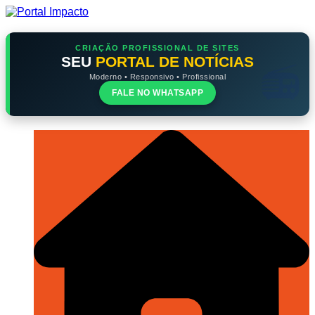
Ir
para
o
conteúdo
CRIAÇÃO PROFISSIONAL DE SITES
SEU
PORTAL DE NOTÍCIAS
Moderno • Responsivo • Profissional
FALE NO WHATSAPP