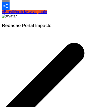
Email
#Brasil
#noticias
#saopaulo
Share
Redacao Portal Impacto
Navegação
de
Post