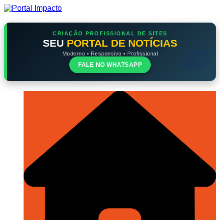
Ir
para
o
conteúdo
CRIAÇÃO PROFISSIONAL DE SITES
SEU
PORTAL DE NOTÍCIAS
Moderno • Responsivo • Profissional
FALE NO WHATSAPP