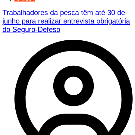
Trabalhadores da pesca têm até 30 de
junho para realizar entrevista obrigatória
do Seguro-Defeso