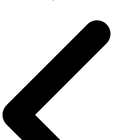
Navegação
de
Post