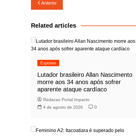
Navegação
Anterior
de
Post
Related articles
Esportes
Lutador brasileiro Allan Nascimento
morre aos 34 anos após sofrer
aparente ataque cardíaco
Redacao Portal Impacto
4 de agosto de 2026
0