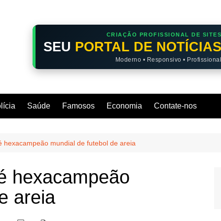
CRIAÇÃO PROFISSIONAL DE SITE
SEU
PORTAL DE NOTÍCIA
Moderno • Responsivo • Profissiona
lícia
Saúde
Famosos
Economia
Contate-nos
 e é hexacampeão mundial de futebol de areia
 e é hexacampeão
e areia