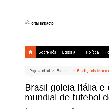
Ir
para
o
conteúdo
Sobre nós
Editorial
Política
Po
Amazonas
Manaus
Página inicial
Esportes
Brasil goleia Itália
Brasil
Brasil goleia Itália
Mundo
mundial de futebol d