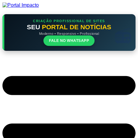
Ir
para
o
conteúdo
CRIAÇÃO PROFISSIONAL DE SITES
SEU
PORTAL DE NOTÍCIAS
Moderno • Responsivo • Profissional
FALE NO WHATSAPP