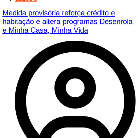
Medida provisória reforça crédito e
habitação e altera programas Desenrola
e Minha Casa, Minha Vida