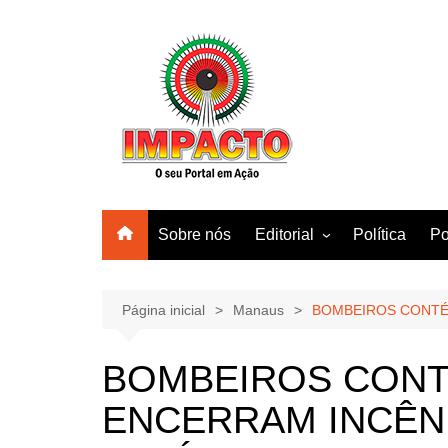
Ir
para
o
conteúdo
Sobre nós
Editorial
Política
Po
Amazonas
Manaus
Página inicial
Manaus
BOMBEIROS CONTÉ
Brasil
BOMBEIROS CONT
Mundo
ENCERRAM INCÊN