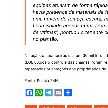
equipes atuaram de forma rápida
havia presença de materiais de f
uma nuvem de fumaça escura, mas
ficou isolado apenas numa área 
de vítimas”, pontuou o tenente co
no plantão.
Na ação, os bombeiros usaram 30 mil litros 
(LGE). Após o controle das chamas, foram rea
repassadas orientações aos proprietários da
Fonte: Polícia 24H
F
W
T
E
S
a
h
el
m
h
c
at
e
ai
ar