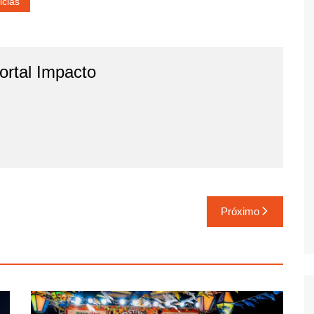
icias
rtal Impacto
Próximo