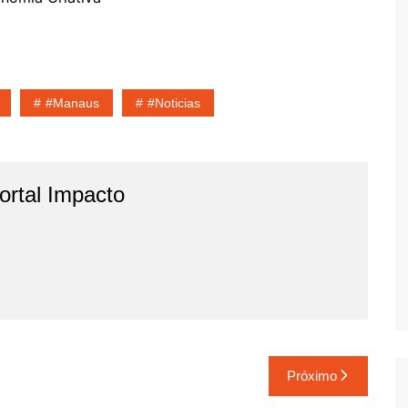
#Manaus
#noticias
rtal Impacto
Próximo