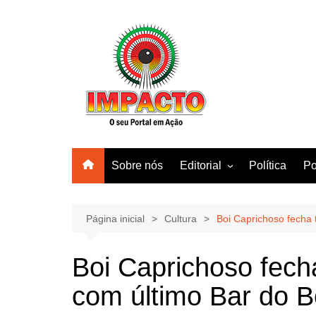
Ir
para
o
conteúdo
Sobre nós
Editorial
Política
Po
Amazonas
Manaus
Página inicial
Cultura
Boi Caprichoso fecha
Brasil
Boi Caprichoso fec
Mundo
com último Bar do 