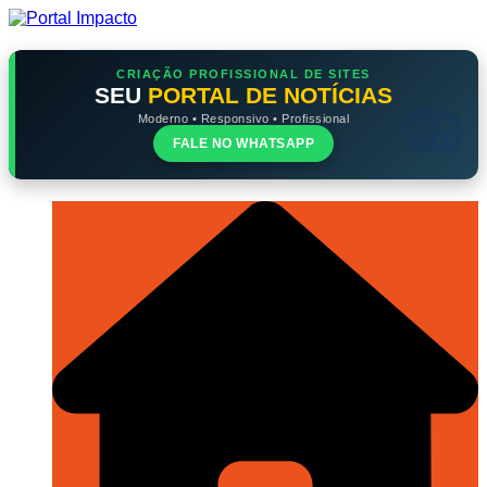
Ir
para
o
conteúdo
CRIAÇÃO PROFISSIONAL DE SITES
SEU
PORTAL DE NOTÍCIAS
Moderno • Responsivo • Profissional
FALE NO WHATSAPP