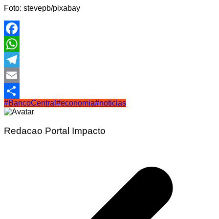
Foto: stevepb/pixabay
Facebook
WhatsApp
Telegram
Email
#BancoCentral
#economia
#noticias
Share
Redacao Portal Impacto
Navegação
de
Post