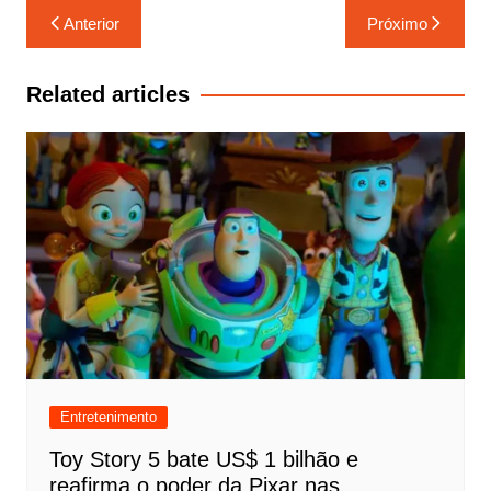
Navegação
Anterior
Próximo
de
Post
Related articles
Entretenimento
Toy Story 5 bate US$ 1 bilhão e
reafirma o poder da Pixar nas