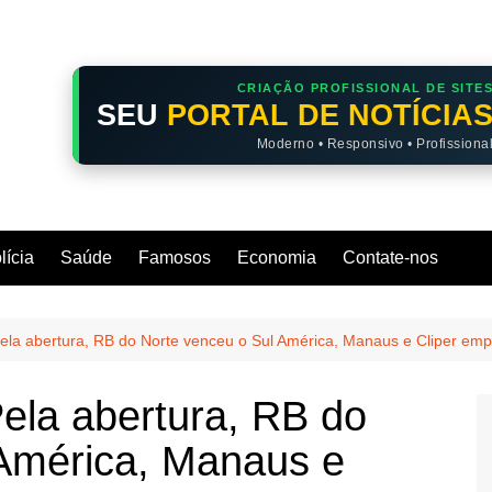
CRIAÇÃO PROFISSIONAL DE SITE
SEU
PORTAL DE NOTÍCIA
Moderno • Responsivo • Profissiona
lícia
Saúde
Famosos
Economia
Contate-nos
ela abertura, RB do Norte venceu o Sul América, Manaus e Cliper em
ela abertura, RB do
 América, Manaus e