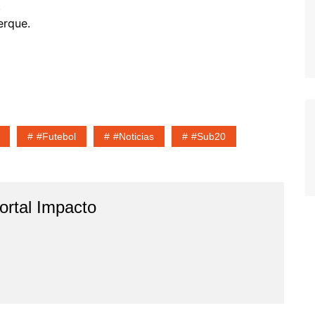
.
erque.
#Futebol
#noticias
#sub20
rtal Impacto