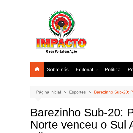
Ir
para
o
conteúdo
Sobre nós
Editorial
Política
Po
Amazonas
Manaus
Página inicial
Esportes
Barezinho Sub-20: P
Brasil
Barezinho Sub-20: P
Mundo
Norte venceu o Sul