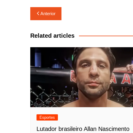
Navegação
Anterior
de
Post
Related articles
Esportes
Lutador brasileiro Allan Nascimento