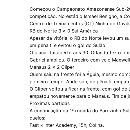
Começou o Campeonato Amazonense Sub-20. N
competição. No estádio Ismael Benigno, a Col
Centro de Treinamentos (CT) Ninho do Gaviã
RB do Norte 3 x 0 Sul América
Apesar da vitória, o RB do Norte levou um s
um pênalti e evitou o gol do Sulão.
O placar foi aberto aos 30. Orlando fez o pr
Gabriel ampliou. O terceiro com veio Maxwell,
Manaus 2 x 2 Cliper
Quem saiu na frente foi a Águia, mesmo como
primeiro tempo. Anderson, de pênalti, empat
O Cliper voltou a ficar na frente, com gol de 
empatou novamente para o Manaus. Fim de j
Próximas partidas
A continuação da 1ª rodada do Barezinho Sub
duelos:
Fast x Inter Academy, 15h, Colina.