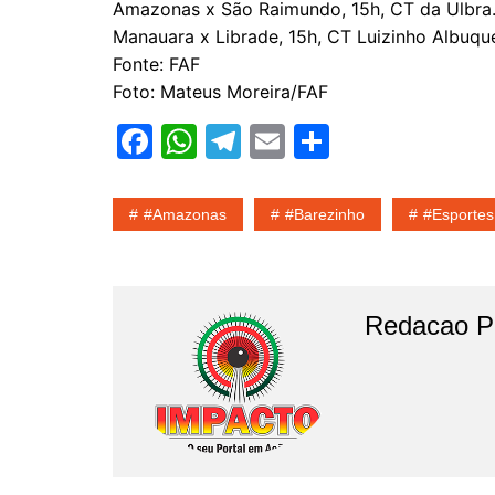
Amazonas x São Raimundo, 15h, CT da Ulbra
Manauara x Librade, 15h, CT Luizinho Albuqu
Fonte: FAF
Foto: Mateus Moreira/FAF
F
W
T
E
S
a
h
el
m
h
c
at
e
ai
ar
#amazonas
#barezinho
#esportes
e
s
gr
l
e
b
A
a
o
p
m
Redacao Po
o
p
k