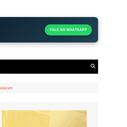
S
S
FALE NO WHATSAPP
l
pataram