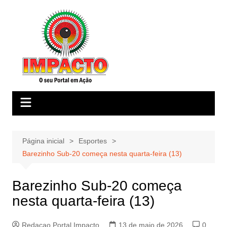
Ir
para
o
conteúdo
Página inicial
Esportes
Barezinho Sub-20 começa nesta quarta-feira (13)
Barezinho Sub-20 começa
nesta quarta-feira (13)
Redacao Portal Impacto
13 de maio de 2026
0