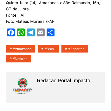
Quinta-feira (14), Amazonas x São Raimundo, 15h,
CT da Ulbra.
Fonte: FAF
Foto:Mateus Moreira /FAF
F
W
T
E
S
a
h
el
m
h
c
at
e
ai
ar
#amazonas
#Brasil
#esportes
e
s
gr
l
e
#noticias
b
A
a
o
p
m
o
p
Redacao Portal Impacto
k