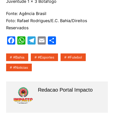
Juventude 1 x 3 Botafogo
Fonte: Agência Brasil
Foto: Rafael Rodrigues/E.C. Bahia/Direitos
Reservados
F
W
T
E
S
a
h
el
m
h
c
at
e
ai
ar
#Bahia
#esportes
#Futebol
e
s
gr
l
e
#noticias
b
A
a
o
p
m
o
p
Redacao Portal Impacto
k