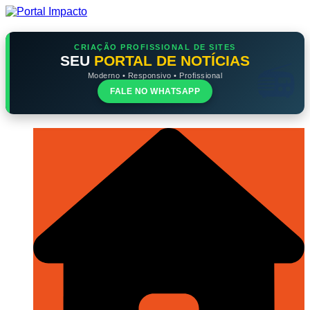
Ir
para
o
conteúdo
CRIAÇÃO PROFISSIONAL DE SITES
SEU
PORTAL DE NOTÍCIAS
Moderno • Responsivo • Profissional
FALE NO WHATSAPP