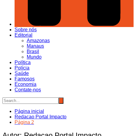
Sobre nós
Editorial
Amazonas
Manaus
Brasil
Mundo
Política
Polícia
Saúde
Famosos
Economia
Contate-nos
Página inicial
Redacao Portal Impacto
Página 2
Autor:
Redacao Portal Impacto