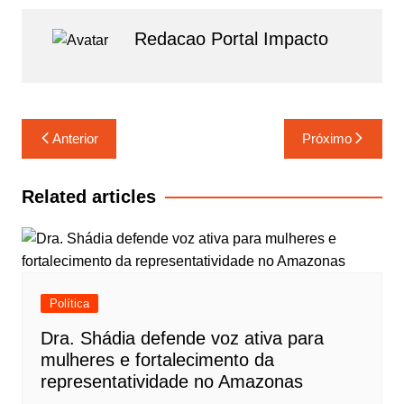
m
Redacao Portal Impacto
Navegação
Anterior
Próximo
de
Post
Related articles
Política
Dra. Shádia defende voz ativa para
mulheres e fortalecimento da
representatividade no Amazonas