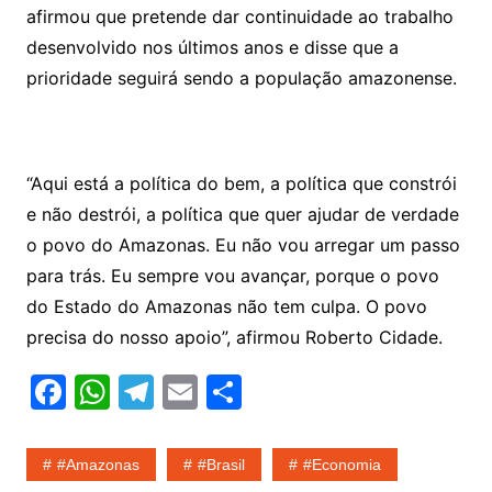
afirmou que pretende dar continuidade ao trabalho
desenvolvido nos últimos anos e disse que a
prioridade seguirá sendo a população amazonense.
“Aqui está a política do bem, a política que constrói
e não destrói, a política que quer ajudar de verdade
o povo do Amazonas. Eu não vou arregar um passo
para trás. Eu sempre vou avançar, porque o povo
do Estado do Amazonas não tem culpa. O povo
precisa do nosso apoio”, afirmou Roberto Cidade.
F
W
T
E
S
a
h
el
m
h
c
at
e
ai
ar
#amazonas
#Brasil
#economia