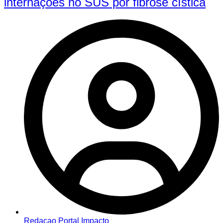
internações no SUS por fibrose cística
Redacao Portal Impacto