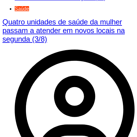
Saúde
Quatro unidades de saúde da mulher
passam a atender em novos locais na
segunda (3/8)