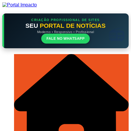
Ir
para
o
conteúdo
CRIAÇÃO PROFISSIONAL DE SITES
SEU
PORTAL DE NOTÍCIAS
Moderno • Responsivo • Profissional
FALE NO WHATSAPP