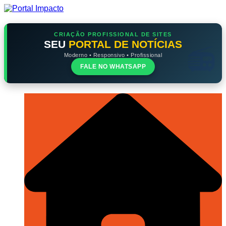
Ir
para
o
conteúdo
CRIAÇÃO PROFISSIONAL DE SITES
SEU
PORTAL DE NOTÍCIAS
Moderno • Responsivo • Profissional
FALE NO WHATSAPP