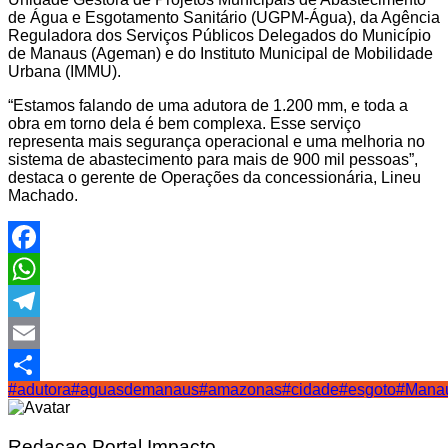
de Água e Esgotamento Sanitário (UGPM-Água), da Agência
Reguladora dos Serviços Públicos Delegados do Município
de Manaus (Ageman) e do Instituto Municipal de Mobilidade
Urbana (IMMU).
“Estamos falando de uma adutora de 1.200 mm, e toda a
obra em torno dela é bem complexa. Esse serviço
representa mais segurança operacional e uma melhoria no
sistema de abastecimento para mais de 900 mil pessoas”,
destaca o gerente de Operações da concessionária, Lineu
Machado.
Facebook
WhatsApp
Telegram
Email
#adutora
#aguasdemanaus
#amazonas
#cidade
#esgoto
#Mana
Share
Redacao Portal Impacto