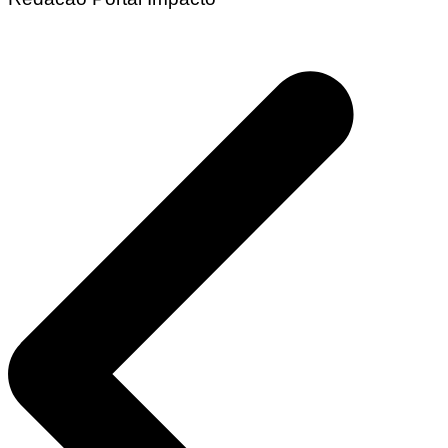
Navegação
de
Post