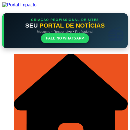
Ir
para
o
conteúdo
CRIAÇÃO PROFISSIONAL DE SITES
SEU
PORTAL DE NOTÍCIAS
Moderno • Responsivo • Profissional
FALE NO WHATSAPP