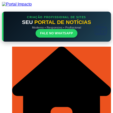
Ir
para
o
conteúdo
CRIAÇÃO PROFISSIONAL DE SITES
SEU
PORTAL DE NOTÍCIAS
Moderno • Responsivo • Profissional
FALE NO WHATSAPP