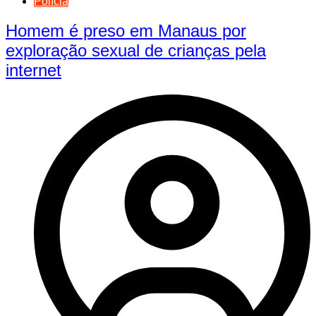
Polícia
Homem é preso em Manaus por
exploração sexual de crianças pela
internet