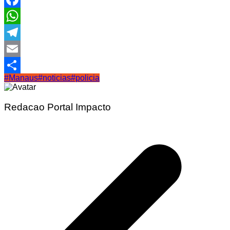
Facebook
WhatsApp
Telegram
Email
#Manaus
#noticias
#policia
Share
Redacao Portal Impacto
Navegação
de
Post