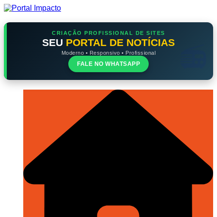
Ir
para
o
conteúdo
CRIAÇÃO PROFISSIONAL DE SITES
SEU
PORTAL DE NOTÍCIAS
Moderno • Responsivo • Profissional
FALE NO WHATSAPP