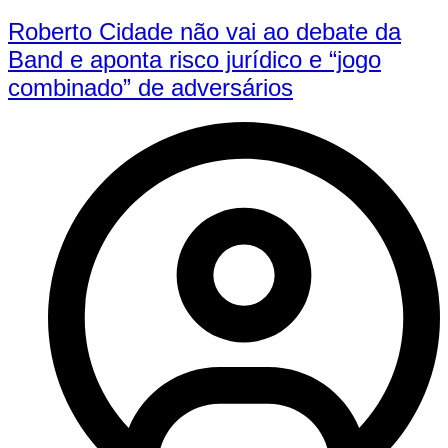
Roberto Cidade não vai ao debate da
Band e aponta risco jurídico e “jogo
combinado” de adversários