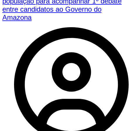
população para acompanhar 1º debate
entre candidatos ao Governo do
Amazona