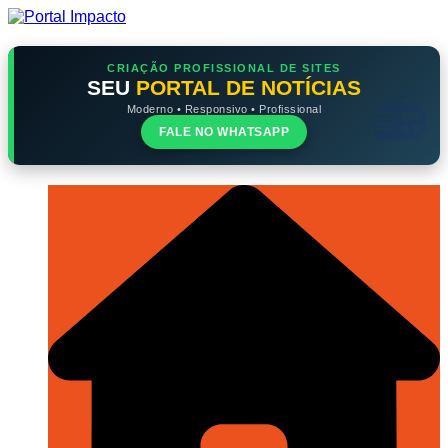
Ir
para
o
conteúdo
CRIAÇÃO PROFISSIONAL DE SITES
SEU
PORTAL DE NOTÍCIAS
Moderno • Responsivo • Profissional
FALE NO WHATSAPP