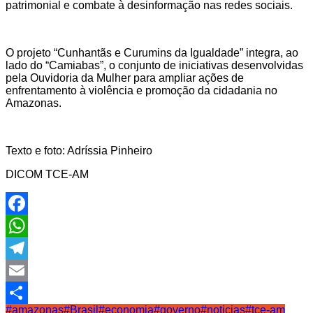
patrimonial e combate à desinformação nas redes sociais.
O projeto “Cunhantãs e Curumins da Igualdade” integra, ao
lado do “Camiabas”, o conjunto de iniciativas desenvolvidas
pela Ouvidoria da Mulher para ampliar ações de
enfrentamento à violência e promoção da cidadania no
Amazonas.
Texto e foto: Adríssia Pinheiro
DICOM TCE-AM
Facebook
WhatsApp
Telegram
Email
#amazonas
#Brasil
#economia
#governo
#noticias
#tce-am