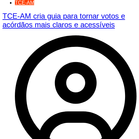
TCE-AM
TCE-AM cria guia para tornar votos e
acórdãos mais claros e acessíveis