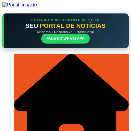
Ir
para
o
conteúdo
CRIAÇÃO PROFISSIONAL DE SITES
SEU
PORTAL DE NOTÍCIAS
Moderno • Responsivo • Profissional
FALE NO WHATSAPP