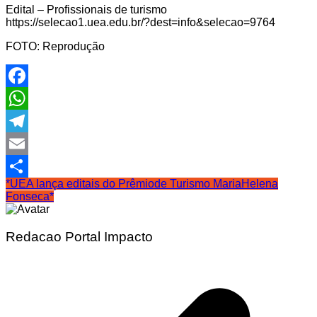
Edital – Profissionais de turismo
https://selecao1.uea.edu.br/?dest=info&selecao=9764
FOTO: Reprodução
Facebook
WhatsApp
Telegram
Email
*UEA lança editais do Prêmio
de Turismo Maria
Helena
Share
Fonseca*
Redacao Portal Impacto
Navegação
de
Post