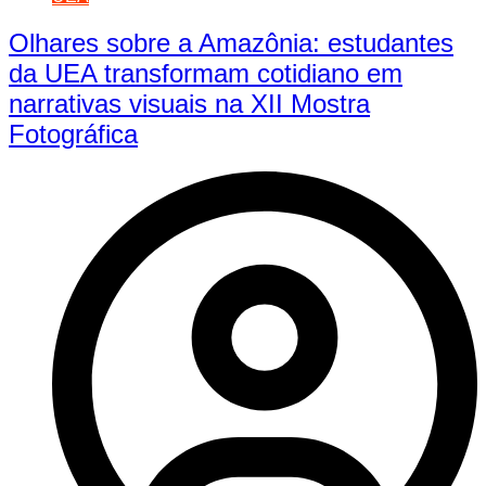
Olhares sobre a Amazônia: estudantes
da UEA transformam cotidiano em
narrativas visuais na XII Mostra
Fotográfica