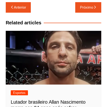
Navegação
Anterior
Próximo
de
Post
Related articles
Esportes
Lutador brasileiro Allan Nascimento