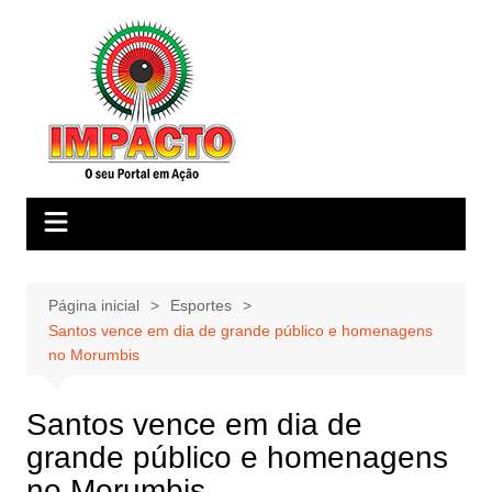
Ir
para
o
conteúdo
Página inicial
Esportes
Santos vence em dia de grande público e homenagens
no Morumbis
Santos vence em dia de
grande público e homenagens
no Morumbis