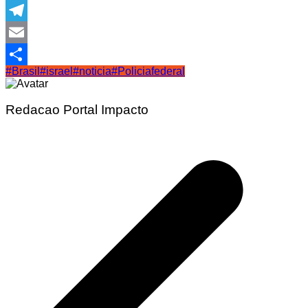
WhatsApp
Telegram
Email
#Brasil
#israel
#noticia
#Policiafederal
Share
Redacao Portal Impacto
Navegação
de
Post