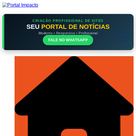
Ir
para
o
conteúdo
CRIAÇÃO PROFISSIONAL DE SITES
SEU
PORTAL DE NOTÍCIAS
Moderno • Responsivo • Profissional
FALE NO WHATSAPP