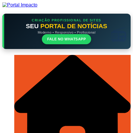
Ir
para
o
conteúdo
CRIAÇÃO PROFISSIONAL DE SITES
SEU
PORTAL DE NOTÍCIAS
Moderno • Responsivo • Profissional
FALE NO WHATSAPP