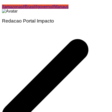
#amazonas
#Brasil
#governo
#Manaus
Redacao Portal Impacto
Navegação
de
Post