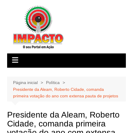
Ir
para
o
conteúdo
Página inicial
Política
Presidente da Aleam, Roberto Cidade, comanda
primeira votação do ano com extensa pauta de projetos
Presidente da Aleam, Roberto
Cidade, comanda primeira
votação do ano com extensa