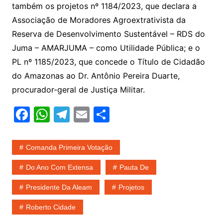
também os projetos nº 1184/2023, que declara a
Associação de Moradores Agroextrativista da
Reserva de Desenvolvimento Sustentável – RDS do
Juma – AMARJUMA – como Utilidade Pública; e o
PL nº 1185/2023, que concede o Título de Cidadão
do Amazonas ao Dr. Antônio Pereira Duarte,
procurador-geral de Justiça Militar.
F
W
T
E
S
a
h
el
m
h
c
at
e
ai
ar
Comanda Primeira Votação
e
s
gr
l
e
Do Ano Com Extensa
Pauta De
b
A
a
Presidente Da Aleam
Projetos
o
p
m
o
p
Roberto Cidade