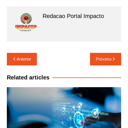
k
Redacao Portal Impacto
Navegação
Anterior
Próximo
de
Post
Related articles