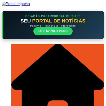
Ir
para
o
conteúdo
CRIAÇÃO PROFISSIONAL DE SITES
SEU
PORTAL DE NOTÍCIAS
Moderno • Responsivo • Profissional
FALE NO WHATSAPP