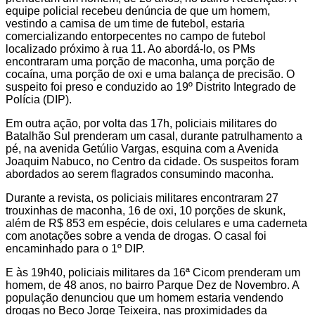
equipe policial recebeu denúncia de que um homem,
vestindo a camisa de um time de futebol, estaria
comercializando entorpecentes no campo de futebol
localizado próximo à rua 11. Ao abordá-lo, os PMs
encontraram uma porção de maconha, uma porção de
cocaína, uma porção de oxi e uma balança de precisão. O
suspeito foi preso e conduzido ao 19º Distrito Integrado de
Polícia (DIP).
Em outra ação, por volta das 17h, policiais militares do
Batalhão Sul prenderam um casal, durante patrulhamento a
pé, na avenida Getúlio Vargas, esquina com a Avenida
Joaquim Nabuco, no Centro da cidade. Os suspeitos foram
abordados ao serem flagrados consumindo maconha.
Durante a revista, os policiais militares encontraram 27
trouxinhas de maconha, 16 de oxi, 10 porções de skunk,
além de R$ 853 em espécie, dois celulares e uma caderneta
com anotações sobre a venda de drogas. O casal foi
encaminhado para o 1º DIP.
E às 19h40, policiais militares da 16ª Cicom prenderam um
homem, de 48 anos, no bairro Parque Dez de Novembro. A
população denunciou que um homem estaria vendendo
drogas no Beco Jorge Teixeira, nas proximidades da