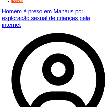
Polícia
Homem é preso em Manaus por
exploração sexual de crianças pela
internet