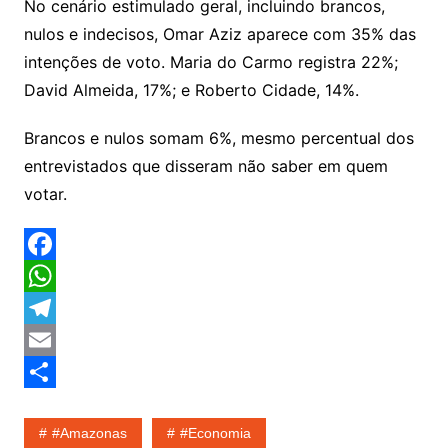
No cenário estimulado geral, incluindo brancos,
nulos e indecisos, Omar Aziz aparece com 35% das
intenções de voto. Maria do Carmo registra 22%;
David Almeida, 17%; e Roberto Cidade, 14%.
Brancos e nulos somam 6%, mesmo percentual dos
entrevistados que disseram não saber em quem
votar.
F
a
W
c
h
T
e
a
e
E
b
t
l
m
S
#amazonas
#economia
o
s
e
a
h