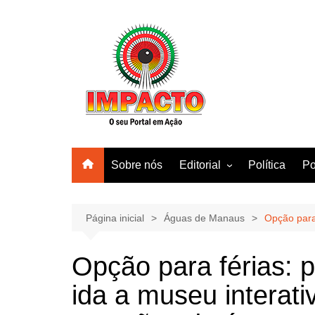
Ir
para
o
conteúdo
Sobre nós
Editorial
Política
Po
Amazonas
Manaus
Página inicial
Águas de Manaus
Opção para
Brasil
Opção para férias: 
Mundo
ida a museu interativ