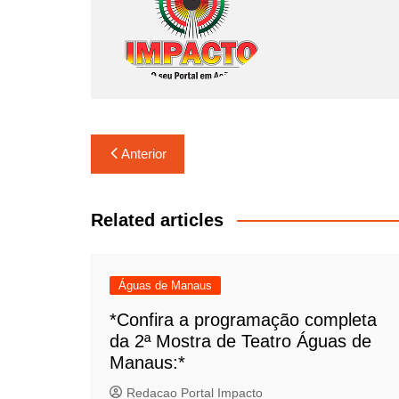
Navegação
Anterior
de
Post
Related articles
Águas de Manaus
*Confira a programação completa
da 2ª Mostra de Teatro Águas de
Manaus:*
Redacao Portal Impacto