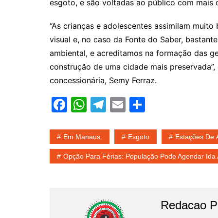
esgoto, e são voltadas ao público com mais d
“As crianças e adolescentes assimilam muit
visual e, no caso da Fonte do Saber, bastant
ambiental, e acreditamos na formação das g
construção de uma cidade mais preservada”, 
concessionária, Semy Ferraz.
F
W
T
E
S
a
h
el
m
h
c
at
e
ai
ar
Em Manaus.
Esgoto
Estações De 
e
s
gr
l
e
Opção Para Férias: População Pode Agendar Ida A
b
A
a
o
p
m
o
p
Redacao Po
k