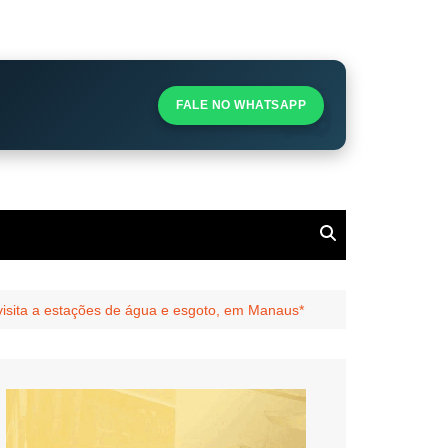
S
S
FALE NO WHATSAPP
l
 visita a estações de água e esgoto, em Manaus*