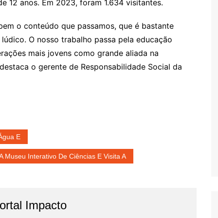
e 12 anos. Em 2023, foram 1.634 visitantes.
o bem o conteúdo que passamos, que é bastante
e lúdico. O nosso trabalho passa pela educação
erações mais jovens como grande aliada na
destaca o gerente de Responsabilidade Social da
Água E
 Museu Interativo De Ciências E Visita A
rtal Impacto