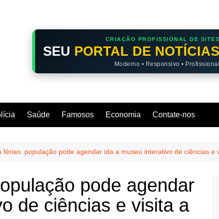
CRIAÇÃO PROFISSIONAL DE SITE
SEU
PORTAL DE NOTÍCIA
Moderno • Responsivo • Profissiona
lícia
Saúde
Famosos
Economia
Contate-nos
 férias: população pode agendar ida a museu interativo de ciências e
população pode agendar
o de ciências e visita a