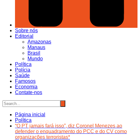
Sobre nós
Editorial
Amazonas
Manaus
Brasil
Mundo
Política
Polícia
Saúde
Famosos
Economia
Contate-nos
Página inicial
Política
“O PT jamais fará isso”, diz Coronel Menezes ao
defender o enquadramento do PCC e do CV como
organizações terroristas*