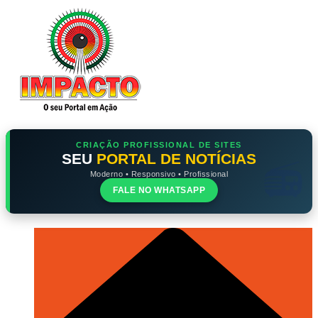
Ir
para
o
conteúdo
CRIAÇÃO PROFISSIONAL DE SITES
SEU
PORTAL DE NOTÍCIAS
Moderno • Responsivo • Profissional
FALE NO WHATSAPP