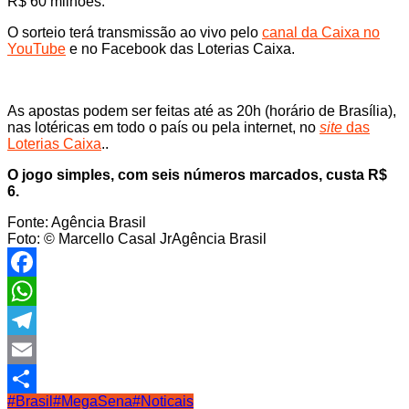
R$ 60 milhões.
O sorteio terá transmissão ao vivo pelo
canal da Caixa no
YouTube
e no Facebook das Loterias Caixa.
As apostas podem ser feitas até as 20h (horário de Brasília),
nas lotéricas em todo o país ou pela internet, no
site
das
Loterias Caixa
..
O jogo simples, com seis números marcados, custa R$
6.
Fonte: Agência Brasil
Foto: © Marcello Casal JrAgência Brasil
Facebook
WhatsApp
Telegram
Email
#Brasil
#MegaSena
#Noticais
Share