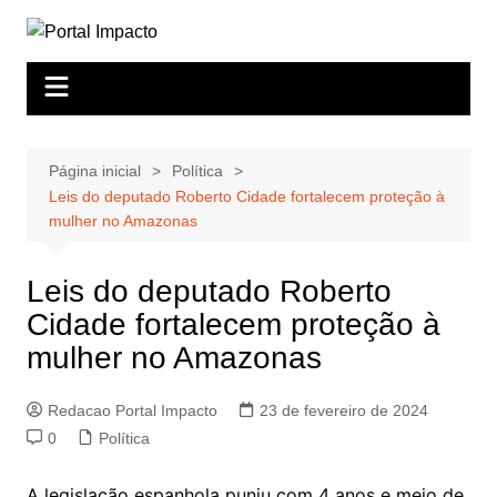
Ir
para
o
conteúdo
Página inicial
Política
Leis do deputado Roberto Cidade fortalecem proteção à
mulher no Amazonas
Leis do deputado Roberto
Cidade fortalecem proteção à
mulher no Amazonas
Redacao Portal Impacto
23 de fevereiro de 2024
0
Política
A legislação espanhola puniu com 4 anos e meio de